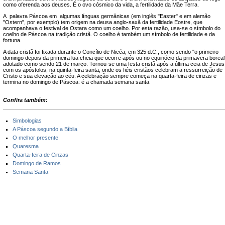
como oferenda aos deuses. É o ovo cósmico da vida, a fertilidade da Mãe Terra.
A palavra Páscoa em algumas línguas germânicas (em inglês "Easter" e em alemão
"Ostern", por exemplo) tem origem na deusa anglo-saxã da fertilidade Eostre, que
acompanhava o festival de Ostara como um coelho. Por esta razão, usa-se o símbolo do
coelho de Páscoa na tradição cristã. O coelho é também um símbolo de fertilidade e da
fortuna.
A data cristã foi fixada durante o Concílio de Nicéa, em 325 d.C., como sendo "o primeiro
domingo depois da primeira lua cheia que ocorre após ou no equinócio da primavera boreal
adotado como sendo 21 de março. Tornou-se uma festa cristã após a última ceia de Jesus
com os apóstolos, na quinta-feira santa, onde os fiéis cristãos celebram a ressurreição de
Cristo e sua elevação ao céu. A celebração sempre começa na quarta-feira de cinzas e
termina no domingo de Páscoa: é a chamada semana santa.
Confira também:
Simbologias
A Páscoa segundo a Bíblia
O melhor presente
Quaresma
Quarta-feira de Cinzas
Domingo de Ramos
Semana Santa