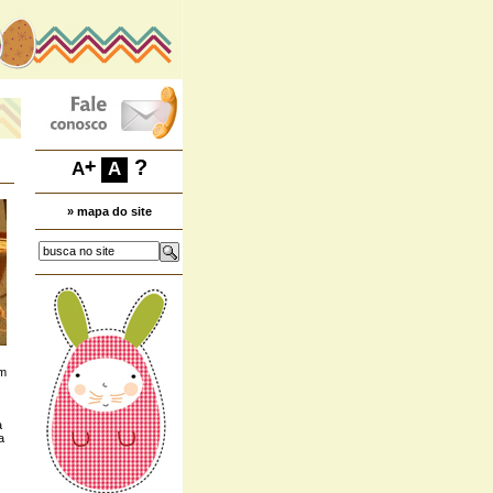
+
-
?
A
A
» mapa do site
um
a
a