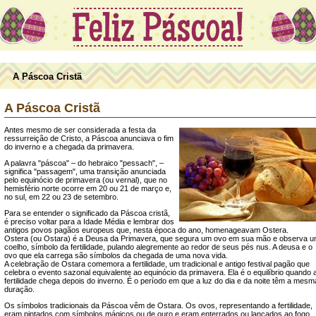
A Páscoa Cristã
A Páscoa Cristã
Antes mesmo de ser considerada a festa da
ressurreição de Cristo, a Páscoa anunciava o fim
do inverno e a chegada da primavera.
A palavra "páscoa" – do hebraico "pessach", –
significa "passagem", uma transição anunciada
pelo equinócio de primavera (ou vernal), que no
hemisfério norte ocorre em 20 ou 21 de março e,
no sul, em 22 ou 23 de setembro.
Para se entender o significado da Páscoa cristã,
é preciso voltar para a Idade Média e lembrar dos
antigos povos pagãos europeus que, nesta época do ano, homenageavam Ostera.
Ostera (ou Ostara) é a Deusa da Primavera, que segura um ovo em sua mão e observa 
coelho, símbolo da fertilidade, pulando alegremente ao redor de seus pés nus. A deusa e o
ovo que ela carrega são símbolos da chegada de uma nova vida.
A celebração de Ostara comemora a fertilidade, um tradicional e antigo festival pagão que
celebra o evento sazonal equivalente ao equinócio da primavera. Ela é o equilíbrio quando 
fertilidade chega depois do inverno. É o período em que a luz do dia e da noite têm a mesm
duração.
Os símbolos tradicionais da Páscoa vêm de Ostara. Os ovos, representando a fertilidade,
eram pintados com símbolos mágicos ou de ouro e eram enterrados ou lançados ao fogo