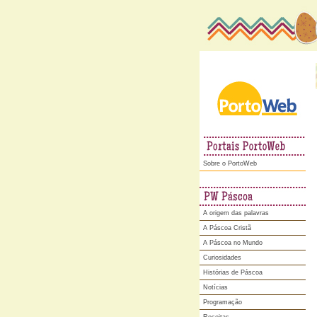
Portoweb
Sobre o PortoWeb
A origem das palavras
A Páscoa Cristã
A Páscoa no Mundo
Curiosidades
Histórias de Páscoa
Notícias
Programação