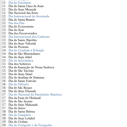
11 ·
Dia do Estudante
11 · Dia de Santa Clara de Assis
11 · Dia do Anjo Mumiah
12 · Dia Nacional das Artes
12 ·
Dia Internacional da Juventude
12 · Dia de Santa Beatriz
12 ·
Dia dos Pais
13 · Dia do Economista
13 · Dia do Azar
13 · Dia dos Encarcerados
13 ·
Dia Internacional dos Canhotos
13 · Dia de Santo Hipólito
13 · Dia do Anjo Vehuiah
14 · Dia do Protesto
14 ·
Dia do Combate à Poluição
14 · Dia de São Maximiliano
14 · Dia do Anjo Jeliel
15 ·
Dia da Informática
15 · Dia dos Solteiros
15 · Dia de Assunção de Nossa Senhora
15 · Dia de São Tarcísio
15 · Dia do Anjo Sitael
15 · Dia do Analista de Sistemas
16 · Dia de Santo Estevão
16 ·
Dia do Filósofo
16 · Dia de São Roque
16 · Dia do Anjo Elemiah
17 ·
Dia do Nacional do Patrimônio Histórico
17 · Dia da Festa de Obaluaiê
17 · Dia de São Jacinto
17 · Dia do Anjo Mahasiah
17 · Dia do Amor
18 · Dia de Santa Helena
18 ·
Dia do Estagiário
18 · Dia do Anjo Lelahel
19 · Dia do Ciclista
19 ·
Dia do Fotógrafo e da Fotografia