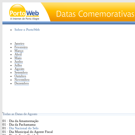
Sobre o PortoWeb
Janeiro
Fevereiro
Março
Abril
Maio
Junho
Julho
Agosto
Setembro
Outubro
Novembro
Dezembro
Todas as Datas de Agosto
01 · Dia da Amamentação
01 · Dia da Pachamama
01 ·
Dia Nacional do Selo
01 · Dia Municipal do Agente Fiscal