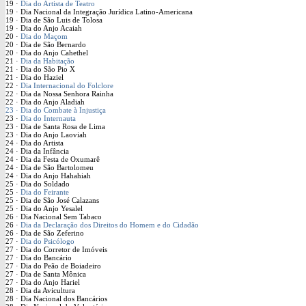
19 ·
Dia do Artista de Teatro
19 · Dia Nacional da Integração Jurídica Latino-Americana
19 · Dia de São Luis de Tolosa
19 · Dia do Anjo Acaiah
20 ·
Dia do Maçom
20 · Dia de São Bernardo
20 · Dia do Anjo Cahethel
21 ·
Dia da Habitação
21 · Dia do São Pio X
21 · Dia do Haziel
22 ·
Dia Internacional do Folclore
22 · Dia da Nossa Senhora Rainha
22 · Dia do Anjo Aladiah
23 · Dia do Combate à Injustiça
23 ·
Dia do Internauta
23 · Dia de Santa Rosa de Lima
23 · Dia do Anjo Laoviah
24 · Dia do Artista
24 · Dia da Infância
24 · Dia da Festa de Oxumarê
24 · Dia de São Bartolomeu
24 · Dia do Anjo Hahahiah
25 · Dia do Soldado
25 ·
Dia do Feirante
25 · Dia de São José Calazans
25 · Dia do Anjo Yesalel
26 ·
Dia Nacional Sem Tabaco
26 ·
Dia da Declaração dos Direitos do Homem e do Cidadão
26 · Dia de São Zeferino
27 ·
Dia do Psicólogo
27 · Dia do Corretor de Imóveis
27 · Dia do Bancário
27 · Dia do Peão de Boiadeiro
27 · Dia de Santa Mônica
27 · Dia do Anjo Hariel
28 · Dia da Avicultura
28 · Dia Nacional dos Bancários