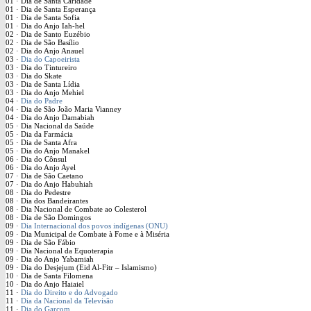
01 · Dia de Santa Caridade
01 · Dia de Santa Esperança
01 · Dia de Santa Sofia
01 · Dia do Anjo Iah-hel
02 · Dia de Santo Euzébio
02 · Dia de São Basílio
02 · Dia do Anjo Anauel
03 ·
Dia do Capoeirista
03 · Dia do Tintureiro
03 · Dia do Skate
03 · Dia de Santa Lídia
03 · Dia do Anjo Mehiel
04 ·
Dia do Padre
04 · Dia de São João Maria Vianney
04 · Dia do Anjo Damabiah
05 · Dia Nacional da Saúde
05 ·
Dia da Farmácia
05 · Dia de Santa Afra
05 · Dia do Anjo Manakel
06 · Dia do Cônsul
06 · Dia do Anjo Ayel
07 · Dia de São Caetano
07 · Dia do Anjo Habuhiah
08 · Dia do Pedestre
08 · Dia dos Bandeirantes
08 · Dia Nacional de Combate ao Colesterol
08 · Dia de São Domingos
09 ·
Dia Internacional dos povos indígenas (ONU)
09 · Dia Municipal de Combate à Fome e à Miséria
09 · Dia de São Fábio
09 · Dia Nacional da Equoterapia
09 · Dia do Anjo Yabamiah
09 · Dia do Desjejum (Eid Al-Fitr – Islamismo)
10 · Dia de Santa Filomena
10 · Dia do Anjo Haiaiel
11 ·
Dia do Direito e do Advogado
11 ·
Dia da Nacional da Televisão
11 ·
Dia do Garçom