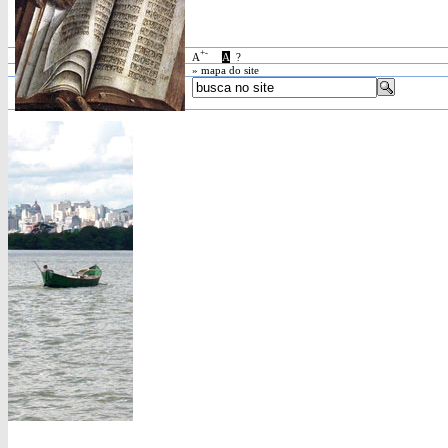
+
-
A
A
?
» mapa do site