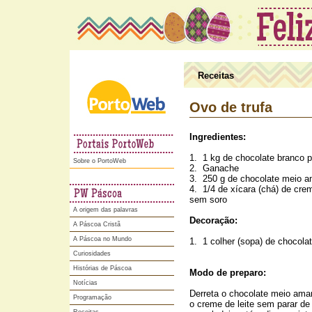
Receitas
Ovo de trufa
Ingredientes:
1. 1 kg de chocolate branco 
Portoweb
Sobre o PortoWeb
2. Ganache
3. 250 g de chocolate meio 
4. 1/4 de xícara (chá) de crem
sem soro
A origem das palavras
Decoração:
A Páscoa Cristã
A Páscoa no Mundo
1. 1 colher (sopa) de chocolate
Curiosidades
Histórias de Páscoa
Modo de preparo:
Notícias
Derreta o chocolate meio ama
Programação
o creme de leite sem parar de