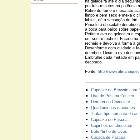
Receitas
na geladeira até o dia seguint
por três minutos na potência 
Retire do forno e mexa até aca
limpo e bem seco e mexa o ch
lábios, dê a sensação de frio.
Pincele o chocolate derretido
a boca para baixo sobre papel
Retire o ovo da geladeira e e
cm sem o recheio. Faça uma n
recheio e devolva a fôrma à ge
Desenforme com cuidado e faç
derretido. Deixe o ovo descan
Embrulhe cada metade em pap
decorado.
Fonte:
http://www.almanaquecu
Cupcake de Brownie com N
Ovo de Páscoa Caseiro
Derretendo Chocolate
Quadradinhos crocantes
Trufas tipo serenata de am
Cupcake de Páscoa
Copinhos de chocolate
Bolo Ninho de Ovos
Cocada de Páscoa