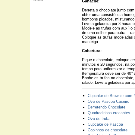
Receitas
Ganache:
Derreta o chocolate junto com
obter uma consistência homog
bombons picados, misturando
Leve a geladeira por 3 horas o
Modele as trufas com auxílio 
de uma colher para outra. Tra
Coloque as trufas modeladas 
manteiga.
Cobertura:
Pique o chocolate, coloque em
minutos e 20 segundos, na po
tempo para uniformizar a tempe
(temperatura deve ser de 40º a
Banhe as trufas no chocolate,
ralado. Leve a geladeira por 
Cupcake de Brownie com N
Ovo de Páscoa Caseiro
Derretendo Chocolate
Quadradinhos crocantes
Ovo de trufa
Cupcake de Páscoa
Copinhos de chocolate