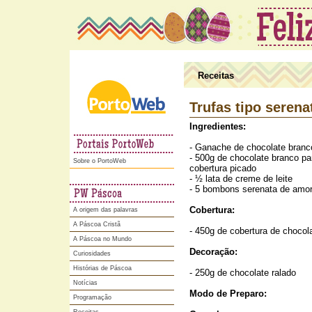
Receitas
Trufas tipo seren
Ingredientes:
- Ganache de chocolate branc
- 500g de chocolate branco pa
Portoweb
Sobre o PortoWeb
cobertura picado
- ½ lata de creme de leite
- 5 bombons serenata de amor
Cobertura:
A origem das palavras
A Páscoa Cristã
- 450g de cobertura de chocola
A Páscoa no Mundo
Decoração:
Curiosidades
Histórias de Páscoa
- 250g de chocolate ralado
Notícias
Modo de Preparo:
Programação