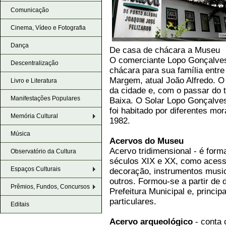
Comunicação
Cinema, Vídeo e Fotografia
Dança
De casa de chácara a Museu
O comerciante Lopo Gonçalve
Descentralização
chácara para sua família entre
Margem, atual João Alfredo. O 
Livro e Literatura
da cidade e, com o passar do t
Manifestações Populares
Baixa. O Solar Lopo Gonçalves,
foi habitado por diferentes m
Memória Cultural
1982.
Música
Acervos do Museu
Acervo tridimensional - é form
Observatório da Cultura
séculos XIX e XX, como acessó
Espaços Culturais
decoração, instrumentos musica
outros. Formou-se a partir de 
Prêmios, Fundos, Concursos
Prefeitura Municipal e, princi
particulares.
Editais
Acervo arqueológico
- conta 