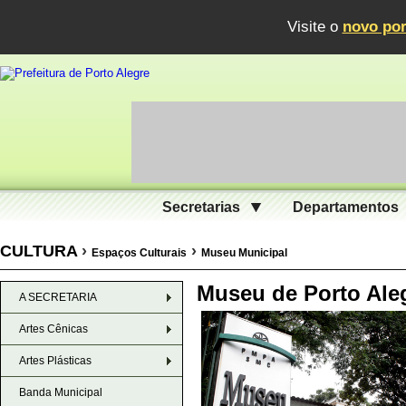
Visite o
novo por
Secretarias
Departamentos
CULTURA
›
›
Espaços Culturais
Museu Municipal
Museu de Porto Ale
A SECRETARIA
Artes Cênicas
Artes Plásticas
Banda Municipal