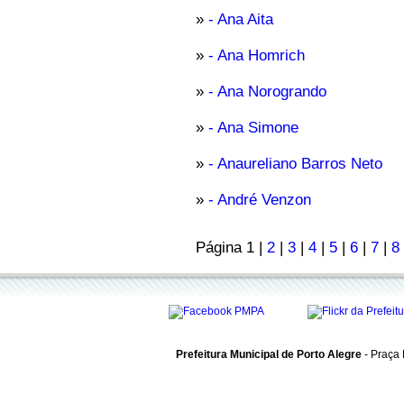
»
- Ana Aita
»
- Ana Homrich
»
- Ana Norogrando
»
- Ana Simone
»
- Anaureliano Barros Neto
»
- André Venzon
Página 1 |
2
|
3
|
4
|
5
|
6
|
7
|
8
Prefeitura Municipal de Porto Alegre
- Praça